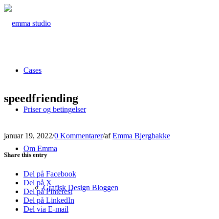
Cases
speedfriending
Priser og betingelser
januar 19, 2022
/
0 Kommentarer
/
af
Emma Bjergbakke
Om Emma
Share this entry
Del på Facebook
Del på X
Grafisk Design Bloggen
Del på Pinterest
Del på LinkedIn
Del via E-mail