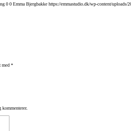
png
0
0
Emma Bjergbakke
https://emmastudio.dk/wp-content/uploads/
et med
*
eg kommenterer.