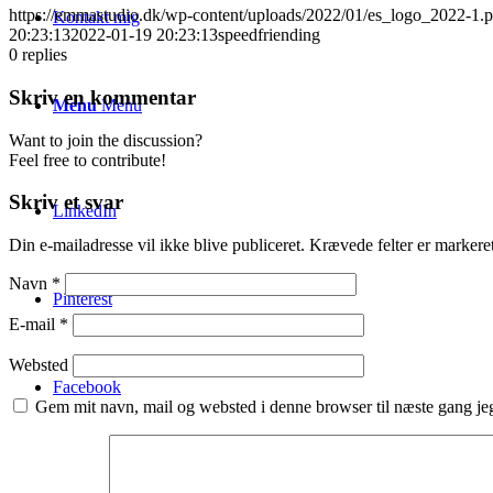
https://emmastudio.dk/wp-content/uploads/2022/01/es_logo_2022-1.
Kontakt mig
20:23:13
2022-01-19 20:23:13
speedfriending
0
replies
Skriv en kommentar
Menu
Menu
Want to join the discussion?
Feel free to contribute!
Skriv et svar
LinkedIn
Din e-mailadresse vil ikke blive publiceret.
Krævede felter er marker
Navn
*
Pinterest
E-mail
*
Websted
Facebook
Gem mit navn, mail og websted i denne browser til næste gang j