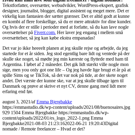
Tekstforfatter, oversætter, webudvikler, WordPress-ekspert, grafisk
designer, journalist, blogger, digital assistent og meget mere. Det er
virkelig kun fantasien der sætter grænser. Det er altid godt at kunne
en kombi af flere forskellige, så du er mere attraktiv for dine kunder.
Og hvis der er stille i perioder med at forfatte, så du kan lave nogle
oversættelser på
Fiverr.com.
Her laver jeg engang i mellem små
oversættelser, så jeg kan købe ekstra empanadas!
Det var jo ikke heeeelt planen at jeg skulle rejse og arbejde, da jeg
startede for et år siden. Jeg stod egentlig bare lidt og ventede på der
skulle ske noget, så mødte jeg min kæreste og flyttede med ham til
Argentina. I løbet af 2 måneder. Det gik lidt stærkt ville nogle mon
sige, men you only got one life – Og jeg havde lige brugt et år på at
spille Sims og se TikTok, så det var nok på tide, at der skete noget
andet. Det værste der kunne ske, var at jeg skulle tilbage igen til
Danmark og prøve at skrive et nyt CV, denne gang med lidt mere
erfaring end før.
august 3, 2021
/
af
Emma Bjergbakke
https://emmastudio.dk/wp-content/uploads/2021/08/buenosaires.jpg
929
1504
Emma Bjergbakke
https://emmastudio.dk/wp-
content/uploads/2022/01/es_logo_2022-1.png
Emma
Bjergbakke
2021-08-03 21:23:16
2022-06-21 19:20:43
Digital
nomade / Remote freelancer – Hvad er det?