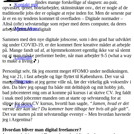
findes mange forskellige af slagsen: au-pair,
Kontakt mig
opvasker, tjener, hotelarbejder, skiinstruktør osv., det er nogle af de
traditionelle jobs der er oplagte at rejse inden for. Men de seneste par
år er en ny tendens kommet til overfladen – Digitale normader –
Altså (ofte) selvstændige som rejser med deres computer, da deres
Menu
Menu
arbejde primært er digitalt
Sammen med den nye digitale jobscene, som i den grad har udviklet
sig under COVID-19, er der kommet flere kreative måder at arbejde
på. Mange fandt ud af, at hjemmekontoret egentlig ikke var så slemt
og at man måske preformer bedre, når man arbejder 9-5 (what a way
LinkedIn
to make a living🎵)
Personligt selv, fik jeg enormt meget #FOMO under nedlukningen.
Jeg var 21, i fast arbejde og lige flyttet til København. Der var så
Pinterest
mange ting, som at jeg gerne ville nå, før der virkelig gik voksenliv i
den. Da blev jeg opsagt fra både mit deltidsjob og mit hobby job,
bad jobcenteret mig om at komme på kursus i at skrive CV. Jeg faldt
i snak med jobcenter manden om at starte op selvstændig for at
slippe for deres CV kursus, hvortil han sagde,
“Jamen, hvad er det
Facebook
værste der kan ske? Du kommer bare tilbage her hvis alt går galt”
.
Det var starten på mit selvstændige eventyr – Men hvordan havnede
jeg i Argentina?
Hvordan bliver man digital freelancer?