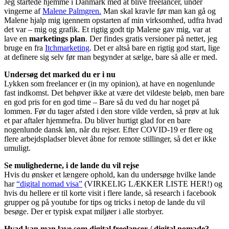
Jeg startede hjemme i Danmark med at blive freelancer, under
vingerne af
Malene Palmgren.
Man skal kravle før man kan gå og
Malene hjalp mig igennem opstarten af min virksomhed, udfra hvad
det var – mig og grafik. Et rigtig godt tip Malene gav mig, var at
lave en
marketings plan
. Der findes gratis versioner på nettet, jeg
bruge en fra
Itchmarketing
. Det er altså bare en rigtig god start, lige
at definere sig selv før man begynder at sælge, bare så alle er med.
Undersøg det marked du er i nu
Lykken som freelancer er (in my opinion), at have en nogenlunde
fast indkomst. Det behøver ikke at være det vildeste beløb, men bare
en god pris for en god time – Bare så du ved du har noget på
lommen. Før du tager afsted i den store vilde verden, så prøv at luk
et par aftaler hjemmefra. Du bliver hurtigt glad for en bare
nogenlunde dansk løn, når du rejser. Efter COVID-19 er flere og
flere arbejdspladser blevet åbne for remote stillinger, så det er ikke
umuligt.
Se mulighederne, i de lande du vil rejse
Hvis du ønsker et længere ophold, kan du undersøge hvilke lande
har
“digital nomad visa”
(VIRKELIG LÆKKER LISTE HER!) og
hvis du hellere er til korte visit i flere lande, så research i facebook
grupper og på youtube for tips og tricks i netop de lande du vil
besøge. Der er typisk expat miljøer i alle storbyer.
Hvad kan man lave som digital freelancer / digital nomade?