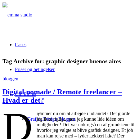
Cases
Tag Archive for:
graphic designer buenos aires
Priser og betingelser
bloggen
Digital nomade / Remote freelancer –
Om Emma
Hvad er det?
D
rømmer du om at arbejde i udlandet? Det gjorde
Grafisk Design Bloggen
jeg ikke rigtigt, men jeg kunne lide idéen om
muligheden! Det var nok også en af grundstene til
hvorfor jeg valgte at blive grafisk designer. Et job
man kan rejse med – lyder lækkert ikke? Der