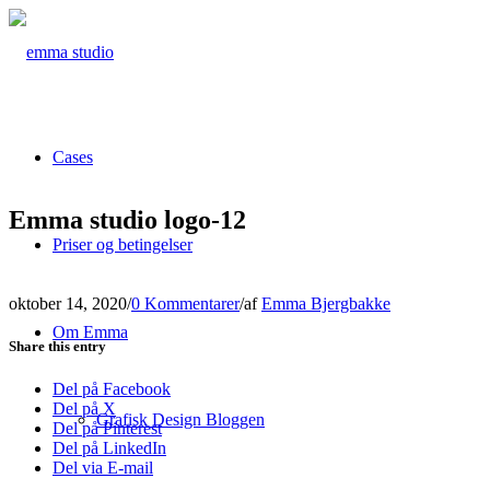
Cases
Emma studio logo-12
Priser og betingelser
oktober 14, 2020
/
0 Kommentarer
/
af
Emma Bjergbakke
Om Emma
Share this entry
Del på Facebook
Del på X
Grafisk Design Bloggen
Del på Pinterest
Del på LinkedIn
Del via E-mail