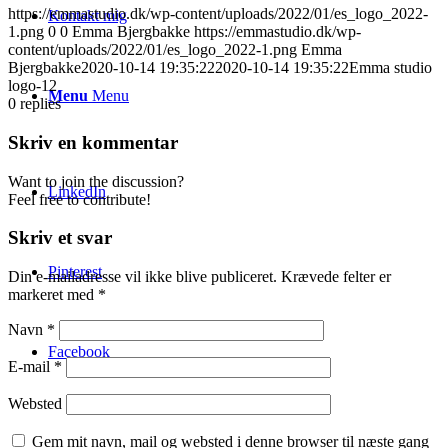
https://emmastudio.dk/wp-content/uploads/2022/01/es_logo_2022-
Kontakt mig
1.png
0
0
Emma Bjergbakke
https://emmastudio.dk/wp-
content/uploads/2022/01/es_logo_2022-1.png
Emma
Bjergbakke
2020-10-14 19:35:22
2020-10-14 19:35:22
Emma studio
logo-12
Menu
Menu
0
replies
Skriv en kommentar
Want to join the discussion?
LinkedIn
Feel free to contribute!
Skriv et svar
Pinterest
Din e-mailadresse vil ikke blive publiceret.
Krævede felter er
markeret med
*
Navn
*
Facebook
E-mail
*
Websted
Gem mit navn, mail og websted i denne browser til næste gang