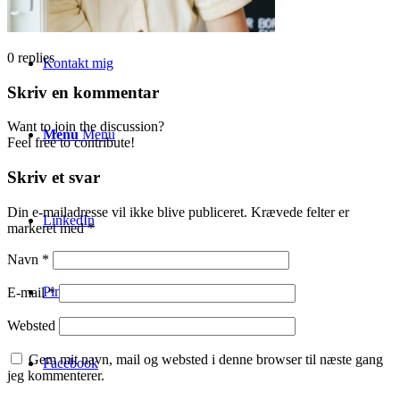
0
replies
Kontakt mig
Skriv en kommentar
Want to join the discussion?
Menu
Menu
Feel free to contribute!
Skriv et svar
Din e-mailadresse vil ikke blive publiceret.
Krævede felter er
LinkedIn
markeret med
*
Navn
*
Pinterest
E-mail
*
Websted
Gem mit navn, mail og websted i denne browser til næste gang
Facebook
jeg kommenterer.