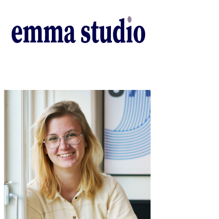
Cases
Priser og betingelser
Om Emma
Grafisk Design Bloggen