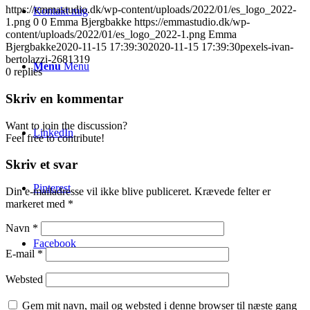
https://emmastudio.dk/wp-content/uploads/2022/01/es_logo_2022-
Kontakt mig
1.png
0
0
Emma Bjergbakke
https://emmastudio.dk/wp-
content/uploads/2022/01/es_logo_2022-1.png
Emma
Bjergbakke
2020-11-15 17:39:30
2020-11-15 17:39:30
pexels-ivan-
bertolazzi-2681319
Menu
Menu
0
replies
Skriv en kommentar
Want to join the discussion?
LinkedIn
Feel free to contribute!
Skriv et svar
Pinterest
Din e-mailadresse vil ikke blive publiceret.
Krævede felter er
markeret med
*
Navn
*
Facebook
E-mail
*
Websted
Gem mit navn, mail og websted i denne browser til næste gang