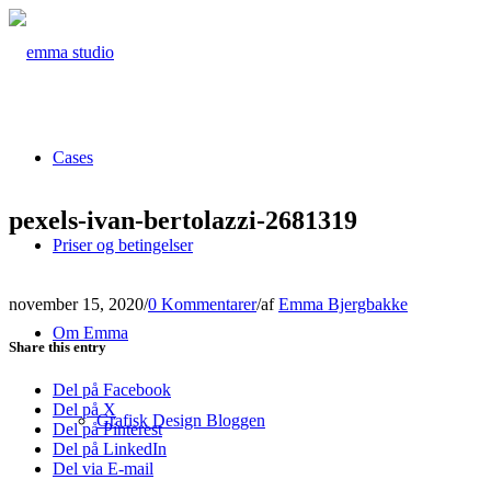
Cases
pexels-ivan-bertolazzi-2681319
Priser og betingelser
november 15, 2020
/
0 Kommentarer
/
af
Emma Bjergbakke
Om Emma
Share this entry
Del på Facebook
Del på X
Grafisk Design Bloggen
Del på Pinterest
Del på LinkedIn
Del via E-mail