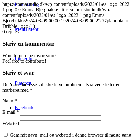
https://emmastudio.dk/wp-content/uploads/2022/01/es_logo_2022-
Kontakt mig
1.png
0
0
Emma Bjergbakke
https://emmastudio.dk/wp-
content/uploads/2022/01/es_logo_2022-1.png
Emma
Bjergbakke
2024-08-09 00:00:19
2024-08-09 00:25:57
pianopiano
Dribble_logo (1)
Menu
Menu
0
replies
Skriv en kommentar
Want to join the discussion?
LinkedIn
Feel free to contribute!
Skriv et svar
Pinterest
Din e-mailadresse vil ikke blive publiceret.
Krævede felter er
markeret med
*
Navn
*
Facebook
E-mail
*
Websted
Gem mit navn, mail og websted i denne browser til næste gang