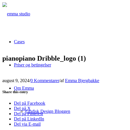
Cases
pianopiano Dribble_logo (1)
Priser og betingelser
august 9, 2024
/
0 Kommentarer
/
af
Emma Bjergbakke
Om Emma
Share this entry
Del på Facebook
Del på X
Grafisk Design Bloggen
Del på Pinterest
Del på LinkedIn
Del via E-mail