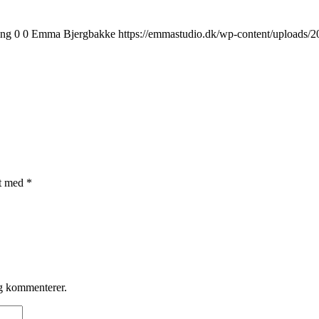
png
0
0
Emma Bjergbakke
https://emmastudio.dk/wp-content/uploads/
et med
*
eg kommenterer.