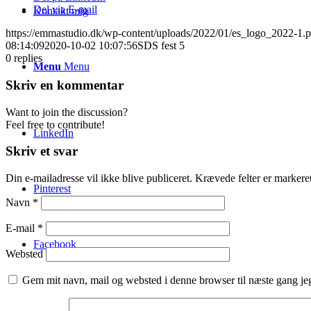
Del via E-mail
Kontakt mig
https://emmastudio.dk/wp-content/uploads/2022/01/es_logo_2022-1.
08:14:09
2020-10-02 10:07:56
SDS fest 5
0
replies
Menu
Menu
Skriv en kommentar
Want to join the discussion?
Feel free to contribute!
LinkedIn
Skriv et svar
Din e-mailadresse vil ikke blive publiceret.
Krævede felter er marker
Pinterest
Navn
*
E-mail
*
Facebook
Websted
Gem mit navn, mail og websted i denne browser til næste gang j