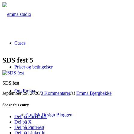
Cases
SDS fest 5
Priser og betingelser
SDS fest
Om Emma
september 29, 2020
/
0 Kommentarer
/
af
Emma Bjergbakke
Share this entry
Grafisk Design Bloggen
Del på Facebook
Del på X
Del på Pinterest
Del på LinkedIn