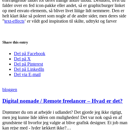
efterfølgende faldet for deres mange andre tilbud. Desuden, hvis du
falder over en fed icon-pakke eller andet, så er graphicburger linket
op med envato elements, så bliver livet liiiige lidt nemmere. Den er
helt klart ikke så poleret som nogle af de andre sider, men deres side
”
text-effects
‘ er vildt god inspiration til skilte, udtrykt og farver
Share this entry
Del på Facebook
Del på X
Del på Pinterest
Del på LinkedIn
Del via E-mail
bloggen
Digital nomade / Remote freelancer – Hvad er det?
Drømmer du om at arbejde i udlandet? Det gjorde jeg ikke rigtigt,
men jeg kunne lide idéen om muligheden! Det var nok også en af
grundstene til hvorfor jeg valgte at blive grafisk designer. Et job man
kan rejse med - lyder lækkert ikke?…