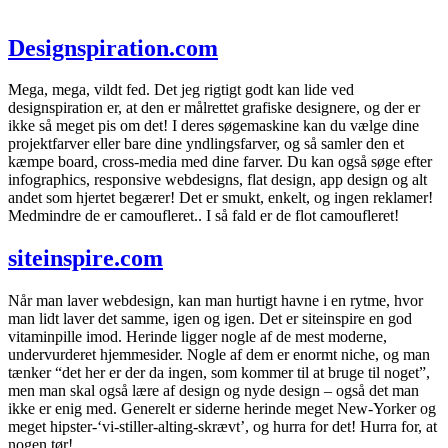
Designspiration.com
Mega, mega, vildt fed. Det jeg rigtigt godt kan lide ved
designspiration er, at den er målrettet grafiske designere, og der er
ikke så meget pis om det! I deres søgemaskine kan du vælge dine
projektfarver eller bare dine yndlingsfarver, og så samler den et
kæmpe board, cross-media med dine farver. Du kan også søge efter
infographics, responsive webdesigns, flat design, app design og alt
andet som hjertet begærer! Det er smukt, enkelt, og ingen reklamer!
Medmindre de er camoufleret.. I så fald er de flot camoufleret!
siteinspire.com
Når man laver webdesign, kan man hurtigt havne i en rytme, hvor
man lidt laver det samme, igen og igen. Det er siteinspire en god
vitaminpille imod. Herinde ligger nogle af de mest moderne,
undervurderet hjemmesider. Nogle af dem er enormt niche, og man
tænker “det her er der da ingen, som kommer til at bruge til noget”,
men man skal også lære af design og nyde design – også det man
ikke er enig med. Generelt er siderne herinde meget New-Yorker og
meget hipster-‘vi-stiller-alting-skrævt’, og hurra for det! Hurra for, at
nogen tør!