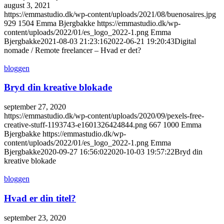
august 3, 2021
https://emmastudio.dk/wp-content/uploads/2021/08/buenosaires.jpg
929
1504
Emma Bjergbakke
https://emmastudio.dk/wp-
content/uploads/2022/01/es_logo_2022-1.png
Emma
Bjergbakke
2021-08-03 21:23:16
2022-06-21 19:20:43
Digital
nomade / Remote freelancer – Hvad er det?
bloggen
Bryd din kreative blokade
september 27, 2020
https://emmastudio.dk/wp-content/uploads/2020/09/pexels-free-
creative-stuff-1193743-e1601326424844.png
667
1000
Emma
Bjergbakke
https://emmastudio.dk/wp-
content/uploads/2022/01/es_logo_2022-1.png
Emma
Bjergbakke
2020-09-27 16:56:02
2020-10-03 19:57:22
Bryd din
kreative blokade
bloggen
Hvad er din titel?
september 23, 2020