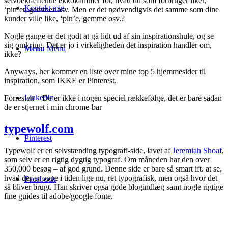
selvbekræftende ekkokammer for, hvad du som forbruger liker,
Kontakt mig
‘pin’er, gemmer osv. Men er det nødvendigvis det samme som dine
kunder ville like, ‘pin’e, gemme osv.?
Nogle gange er det godt at gå lidt ud af sin inspirationshule, og se
sig omkring. Det er jo i virkeligheden det inspiration handler om,
Menu
Menu
ikke?
Anyways, her kommer en liste over mine top 5 hjemmesider til
inspiration, som IKKE er Pinterest.
LinkedIn
Forresten – De er ikke i nogen speciel rækkefølge, det er bare sådan
de er stjernet i min chrome-bar
typewolf.com
Pinterest
Typewolf er en selvstænding typografi-side, lavet af
Jeremiah Shoaf
,
som selv er en rigtig dygtig typograf. Om måneden har den over
350,000 besøg – af god grund. Denne side er bare så smart ift. at se,
hvad der er oppe i tiden lige nu, ret typografisk, men også hvor det
Facebook
så bliver brugt. Han skriver også gode blogindlæg samt nogle rigtige
fine guides til adobe/google fonte.