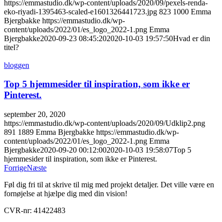
https://emmastudio.dk/wp-content/uploads/2020/09/pexels-renda-
eko-riyadi-1395463-scaled-e1601326441723.jpg
823
1000
Emma
Bjergbakke
https://emmastudio.dk/wp-
content/uploads/2022/01/es_logo_2022-1.png
Emma
Bjergbakke
2020-09-23 08:45:20
2020-10-03 19:57:50
Hvad er din
titel?
bloggen
Top 5 hjemmesider til inspiration, som ikke er
Pinterest.
september 20, 2020
https://emmastudio.dk/wp-content/uploads/2020/09/Udklip2.png
891
1889
Emma Bjergbakke
https://emmastudio.dk/wp-
content/uploads/2022/01/es_logo_2022-1.png
Emma
Bjergbakke
2020-09-20 00:12:00
2020-10-03 19:58:07
Top 5
hjemmesider til inspiration, som ikke er Pinterest.
Forrige
Næste
Føl dig fri til at skrive til mig med projekt detaljer. Det ville være en
fornøjelse at hjælpe dig med din vision!
CVR-nr: 41422483