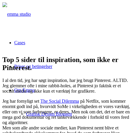
Cases
Top 5 sider til inspiration, som ikke er
Pinterest.
Priser og betingelser
I al den tid, jeg har søgt inspiration, har jeg brugt Pinterest. ALTID.
Jeg glemmer ofte i mine rabbit-holes, at Pinterest jo faktisk er et
Om Emma
socialt medie og ikke kun et værktøj for grafikere.
Jeg har fornyligt set
The Social Dilemma
på Netflix, som kommer
enormt godt ind på, hvorvidt SoMe i virkeligheden er vores værktøj,
eller om vi som forbrugere, er deres. Men nok om det, det er bare en
Grafisk Design Bloggen
mega god dokumentar og ret tankevækkende i forhold til vores feed
og algoritmer.
Men som alle andre sociale medier, kan Pinterest nemt blive et